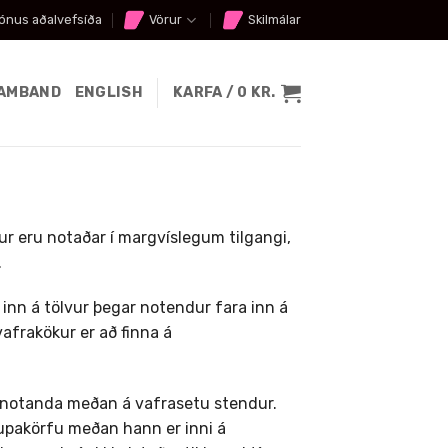
ónus aðalvefsíða
Vörur
Skilmálar
SAMBAND
ENGLISH
KARFA /
0
KR.
r eru notaðar í margvíslegum tilgangi,
.
 inn á tölvur þegar notendur fara inn á
afrakökur er að finna á
 notanda meðan á vafrasetu stendur.
aupakörfu meðan hann er inni á