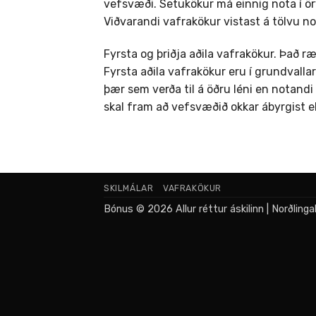
vefsvæði. Setukökur má einnig nota í öry
Viðvarandi vafrakökur vistast á tölvu 
Fyrsta og þriðja aðila vafrakökur. Það r
Fyrsta aðila vafrakökur eru í grundvalla
þær sem verða til á öðru léni en notandi
skal fram að vefsvæðið okkar ábyrgist e
SKILMÁLAR
VAFRAKÖKUR
Bónus © 2026 Allur réttur áskilinn | Norðling