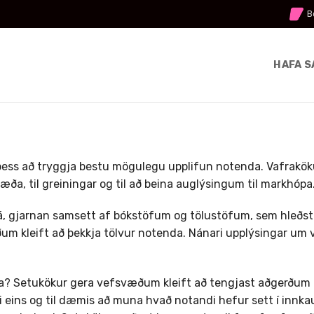
B
HAFA 
þess að tryggja bestu mögulegu upplifun notenda. Vafraköku
væða, til greiningar og til að beina auglýsingum til markhópa
krá, gjarnan samsett af bókstöfum og tölustöfum, sem hleðst
m kleift að þekkja tölvur notenda. Nánari upplýsingar um v
ka? Setukökur gera vefsvæðum kleift að tengjast aðgerðum
i eins og til dæmis að muna hvað notandi hefur sett í innk