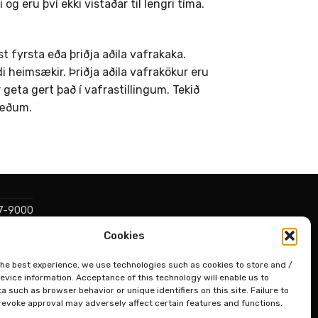
 eru því ekki vistaðar til lengri tíma.
t fyrsta eða þriðja aðila vafrakaka.
i heimsækir. Þriðja aðila vafrakökur eru
geta gert það í vafrastillingum. Tekið
væðum.
527-9000
Cookies
the best experience, we use technologies such as cookies to store and /
evice information. Acceptance of this technology will enable us to
 such as browser behavior or unique identifiers on this site. Failure to
revoke approval may adversely affect certain features and functions.