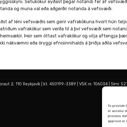
ggisskyni. Setukökur eyðast þegar notandi fer af vefsvæði og
notanda og muna val eða aðgerðir notanda á vefsvæði.
æðst af léni vefsvæðis sem gerir vafrakökuna hvort hún teljis
ratriðum vafrakökur sem verða til á því vefsvæði sem notand
 heimsækir. Þeir sem óttast vafrakökur og vilja aftengja þær 
kki nákvæmni eða öryggi efnisinnihalds á þriðja aðila vefs
abraut 2, 110 Reykjavík | kt. 450199-3389 | VSK nr. 106034 | Sími: 
To provide 
or access d
process data
approve or 