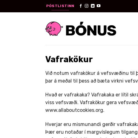
Skip
PÓSTLISTINN
to
content
Vafrakökur
Við notum vafrakökur á vefsvæðinu til 
þar á meðal til þess að bæta virkni vefs
Hvað er vafrakaka? Vafrakaka er lítil s
viss vefsvæði. Vafrakökur gera vefsvæðu
www.allaboutcookies.org.
Hverjar eru mismunandi gerðir vafraka
Þær eru notaðar í margvíslegum tilgang